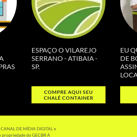
ESPAÇO O VILAREJO
EU Q
A
SERRANO - ATIBAIA -
DE B
PRAS
SP.
ASSI
LOCA
COMPRE AQUI SEU
CHALÉ CONTAINER
cas CANAL DE MÍDIA DIGITAL e
 de propriedade do GECBR A