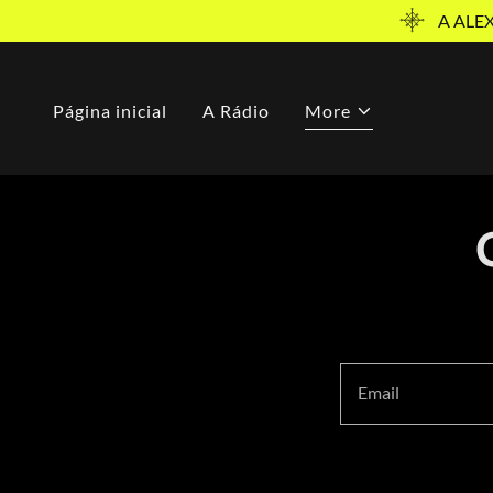
A ALE
Página inicial
A Rádio
More
Email