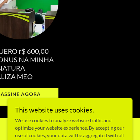
UERO r$ 600,00
ONUS NA MINHA
NATURA
LIZA MEO
ASSINE AGORA
MEOO
This website uses cookies.
We use cookies to analyze website traffic and
optimize your website experience. By accepting our
use of cookies, your data will be aggregated with all